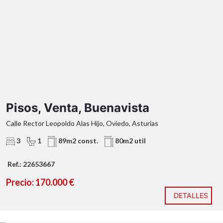
90 m² construidos
tres
dormitorios de buen tamaño
una amplia
cocina independiente
orientación sur
Pisos, Venta, Buenavista
Calle Rector Leopoldo Alas Hijo, Oviedo, Asturias
3
1
89m2 const.
80m2 util
Ref.: 22653667
Precio: 170.000 €
DETALLES