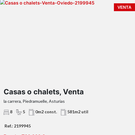
VENTA
¡Ven a visitarla y descubre todo el potencial que
puede ofrecerte!
Casas o chalets, Venta
la carrera, Piedramuelle, Asturias
8
5
0m2 const.
581m2 util
Ref.: 2199945