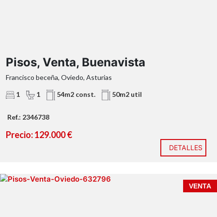
Pisos, Venta, Buenavista
Francisco beceña, Oviedo, Asturias
1
1
54m2 const.
50m2 util
Ref.: 2346738
Precio: 129.000 €
DETALLES
170.000 € | 90 m² | 3 dormitorios | Orientación sur |
VENTA
Rector Leopoldo Alas Hijo, Oviedo