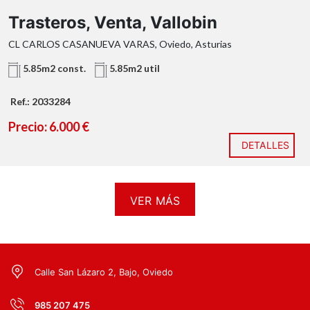
Trasteros, Venta, Vallobin
CL CARLOS CASANUEVA VARAS, Oviedo, Asturias
5.85m2 const.
5.85m2 util
Ref.: 2033284
Precio: 6.000 €
DETALLES
VER MÁS
Calle San Lázaro 2, Bajo, Oviedo
985 207 475