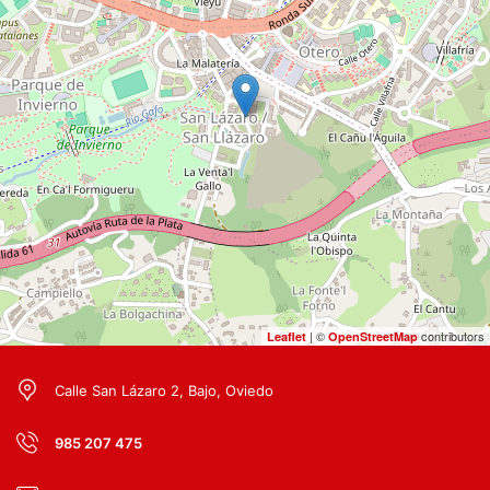
| ©
contributors
Leaflet
OpenStreetMap
Calle San Lázaro 2, Bajo, Oviedo
985 207 475