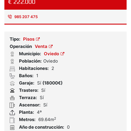
€ 222.000
985 207 475
Referencia:
2354010
Tipo:
Pisos
Operación
Venta
Municipio:
Oviedo
Población:
Oviedo
Habitaciones:
2
Baños:
1
Garaje:
Sí
(18000€)
Trastero:
Sí
Terraza:
Sí
Ascensor:
Sí
Planta:
4º
2
Metros:
69.64m
Año de construcción:
0